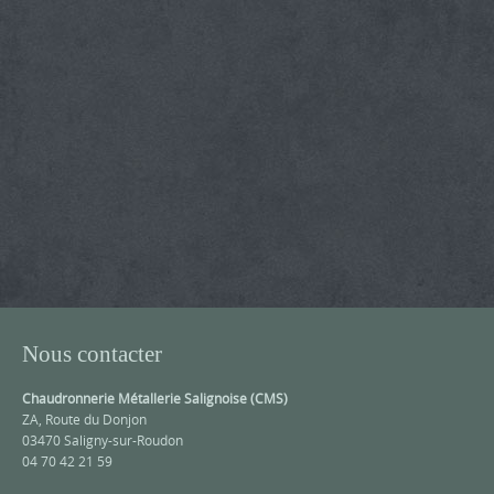
Nous contacter
Chaudronnerie Métallerie Salignoise (CMS)
ZA, Route du Donjon
03470 Saligny-sur-Roudon
04 70 42 21 59