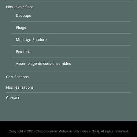
Nos savoir-faire
Découpe
Pliage
Montage-Soudure
Peinture
Assemblage de sous-ensembles
Certifications
Nos réalisations
Contact
Copyright © 2026 Chaudronnerie Métallerie Salignoise (CMS). All rights reserved.